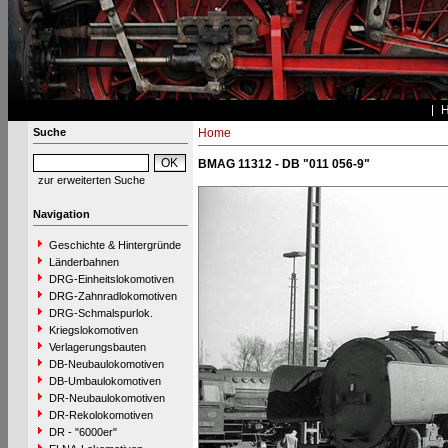
Suche
Home
BMAG 11312 - DB "011 056-9"
zur erweiterten Suche
Navigation
Geschichte & Hintergründe
Länderbahnen
DRG-Einheitslokomotiven
DRG-Zahnradlokomotiven
DRG-Schmalspurlok.
Kriegslokomotiven
Verlagerungsbauten
DB-Neubaulokomotiven
DB-Umbaulokomotiven
DR-Neubaulokomotiven
DR-Rekolokomotiven
DR - "6000er"