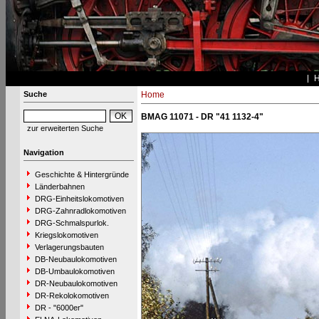
Suche
Home
BMAG 11071 - DR "41 1132-4"
zur erweiterten Suche
Navigation
Geschichte & Hintergründe
Länderbahnen
DRG-Einheitslokomotiven
DRG-Zahnradlokomotiven
DRG-Schmalspurlok.
Kriegslokomotiven
Verlagerungsbauten
DB-Neubaulokomotiven
DB-Umbaulokomotiven
DR-Neubaulokomotiven
DR-Rekolokomotiven
DR - "6000er"