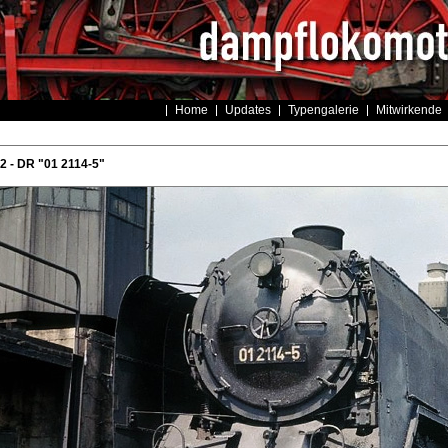
Home
Updates
Typengalerie
Mitwirkende
 - DR "01 2114-5"