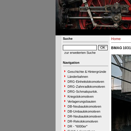
Suche
Home
BMAG 10312
zur erweiterten Suche
Navigation
Geschichte & Hintergründe
Länderbahnen
DRG-Einheitslokomotiven
DRG-Zahnradlokomotiven
DRG-Schmalspurlok.
Kriegslokomotiven
Verlagerungsbauten
DB-Neubaulokomotiven
DB-Umbaulokomotiven
DR-Neubaulokomotiven
DR-Rekolokomotiven
DR - "6000er"