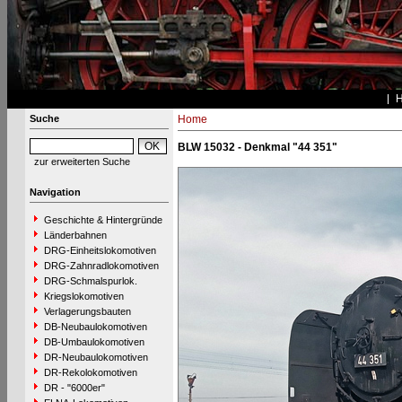
Suche
Home
BLW 15032 - Denkmal "44 351"
zur erweiterten Suche
Navigation
Geschichte & Hintergründe
Länderbahnen
DRG-Einheitslokomotiven
DRG-Zahnradlokomotiven
DRG-Schmalspurlok.
Kriegslokomotiven
Verlagerungsbauten
DB-Neubaulokomotiven
DB-Umbaulokomotiven
DR-Neubaulokomotiven
DR-Rekolokomotiven
DR - "6000er"