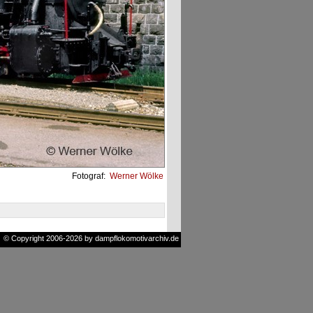
Fotograf:
Werner Wölke
© Copyright 2006-2026 by dampflokomotivarchiv.de