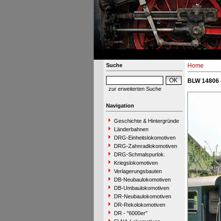
Suche
Home
BLW 14806
zur erweiterten Suche
Navigation
Geschichte & Hintergründe
Länderbahnen
DRG-Einheitslokomotiven
DRG-Zahnradlokomotiven
DRG-Schmalspurlok.
Kriegslokomotiven
Verlagerungsbauten
DB-Neubaulokomotiven
DB-Umbaulokomotiven
DR-Neubaulokomotiven
DR-Rekolokomotiven
DR - "6000er"