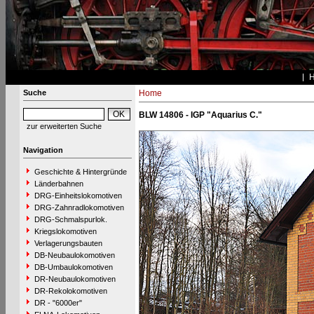
Suche
Home
BLW 14806 - IGP "Aquarius C."
zur erweiterten Suche
Navigation
Geschichte & Hintergründe
Länderbahnen
DRG-Einheitslokomotiven
DRG-Zahnradlokomotiven
DRG-Schmalspurlok.
Kriegslokomotiven
Verlagerungsbauten
DB-Neubaulokomotiven
DB-Umbaulokomotiven
DR-Neubaulokomotiven
DR-Rekolokomotiven
DR - "6000er"