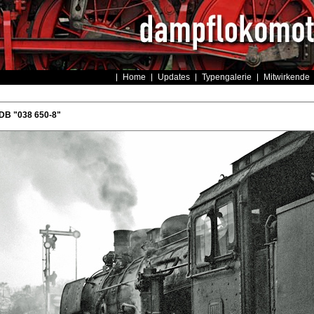
Home
Updates
Typengalerie
Mitwirkende
DB "038 650-8"