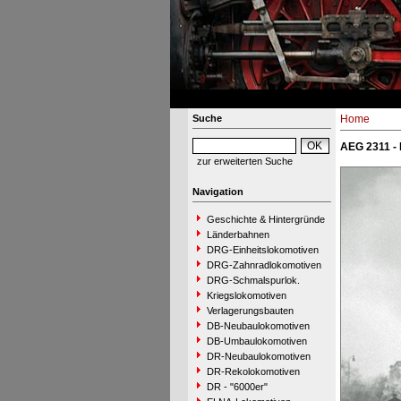
Suche
Home
AEG 2311 - 
zur erweiterten Suche
Navigation
Geschichte & Hintergründe
Länderbahnen
DRG-Einheitslokomotiven
DRG-Zahnradlokomotiven
DRG-Schmalspurlok.
Kriegslokomotiven
Verlagerungsbauten
DB-Neubaulokomotiven
DB-Umbaulokomotiven
DR-Neubaulokomotiven
DR-Rekolokomotiven
DR - "6000er"