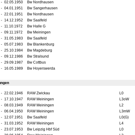
-
02.05.1950
Bw Nordhausen
-
04.01.1951
Bw Sangerhausen
-
22.01.1951
Bw Nordhausen
-
14.12.1952
Bw Saalfeld
-
11.10.1972
Bw Halle G
-
09.11.1972
Bw Meiningen
-
31.05.1983
Bw Saalfeld
-
05.07.1983
Bw Blankenburg
-
25.10.1984
Bw Magdeburg
-
09.12.1986
Bw Stralsund
-
29.09.1987
Bw Cottbus
-
16.05.1989
Bw Hoyerswerda
ungen
-
22.02.1946
RAW Zwickau
L0
-
17.10.1947
RAW Meiningen
L3oW
-
08.03.1949
RAW Meiningen
L2
-
06.04.1950
RAW Meiningen
L3mW
-
12.07.1951
Bw Saalfeld
L0(G)
-
31.03.1952
RAW Meiningen
L4
-
23.07.1953
Bw Leipzig Hbf Süd
L0