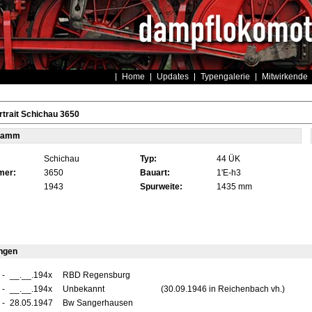
Home
Updates
Typengalerie
Mitwirkende
trait Schichau 3650
tamm
Schichau
Typ:
44 ÜK
mer:
3650
Bauart:
1'E-h3
1943
Spurweite:
1435 mm
ngen
-
__.__.194x
RBD Regensburg
-
__.__.194x
Unbekannt
(30.09.1946 in Reichenbach vh.)
-
28.05.1947
Bw Sangerhausen