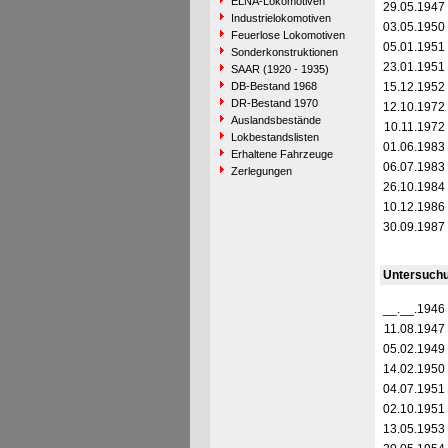
ELNA-Lokomotiven
29.05.1947
Industrielokomotiven
03.05.1950
Feuerlose Lokomotiven
05.01.1951
Sonderkonstruktionen
23.01.1951
SAAR (1920 - 1935)
DB-Bestand 1968
15.12.1952
DR-Bestand 1970
12.10.1972
Auslandsbestände
10.11.1972
Lokbestandslisten
01.06.1983
Erhaltene Fahrzeuge
06.07.1983
Zerlegungen
26.10.1984
10.12.1986
30.09.1987
Untersuch
__.__.1946
11.08.1947
05.02.1949
14.02.1950
04.07.1951
02.10.1951
13.05.1953