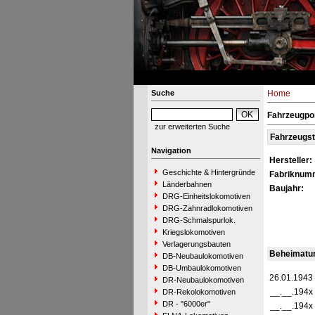
Suche
Home
Fahrzeugpor
zur erweiterten Suche
Fahrzeugs
Navigation
Hersteller:
Geschichte & Hintergründe
Fabriknum
Länderbahnen
Baujahr:
DRG-Einheitslokomotiven
DRG-Zahnradlokomotiven
DRG-Schmalspurlok.
Kriegslokomotiven
Verlagerungsbauten
Beheimatu
DB-Neubaulokomotiven
DB-Umbaulokomotiven
26.01.1943
DR-Neubaulokomotiven
__.__.194x
DR-Rekolokomotiven
DR - "6000er"
__.__.194x