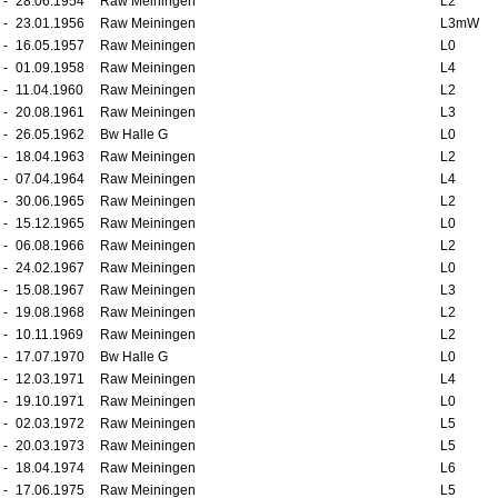
-
28.06.1954
Raw Meiningen
L2
-
23.01.1956
Raw Meiningen
L3mW
-
16.05.1957
Raw Meiningen
L0
-
01.09.1958
Raw Meiningen
L4
-
11.04.1960
Raw Meiningen
L2
-
20.08.1961
Raw Meiningen
L3
-
26.05.1962
Bw Halle G
L0
-
18.04.1963
Raw Meiningen
L2
-
07.04.1964
Raw Meiningen
L4
-
30.06.1965
Raw Meiningen
L2
-
15.12.1965
Raw Meiningen
L0
-
06.08.1966
Raw Meiningen
L2
-
24.02.1967
Raw Meiningen
L0
-
15.08.1967
Raw Meiningen
L3
-
19.08.1968
Raw Meiningen
L2
-
10.11.1969
Raw Meiningen
L2
-
17.07.1970
Bw Halle G
L0
-
12.03.1971
Raw Meiningen
L4
-
19.10.1971
Raw Meiningen
L0
-
02.03.1972
Raw Meiningen
L5
-
20.03.1973
Raw Meiningen
L5
-
18.04.1974
Raw Meiningen
L6
-
17.06.1975
Raw Meiningen
L5