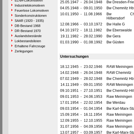
ELNA-Lokomotiven
25.05.1947
-
26.04.1948
Bw Dresden-Fried
Industrielokomotiven
04.05.1948
-
09.01.1950
Bw Chemnitz Hb
Feuerlose Lokomotiven
10.01.1950
-
11.08.1966
Bw Chemn
Sonderkonstruktionen
Hilbersdorf
SAAR (1920 - 1935)
12.08.1966
-
03.10.1972
Bw Halle G
DB-Bestand 1968
04.10.1972
-
18.11.1982
Bw Eberswalde
DR-Bestand 1970
Auslandsbestände
19.11.1982
-
28.02.1990
Bw Gera
Lokbestandslisten
01.03.1990
-
01.08.1992
Bw Güsten
Erhaltene Fahrzeuge
Zerlegungen
Untersuchungen
18.12.1945
-
23.02.1946
RAW Meiningen
14.02.1948
-
26.04.1948
RAW Chemnitz
07.02.1949
-
28.02.1948
Bw Chemnitz Hb
14.11.1949
-
09.01.1950
RAW Meiningen
09.10.1951
-
27.10.1951
Bw Chemnitz-Hil
09.01.1953
-
24.06.1953
Raw Meiningen
17.01.1954
-
22.02.1954
Bw Werdau
09.03.1954
-
01.04.1954
Bw Karl-Marx-Sta
15.09.1954
-
16.11.1954
Raw Meiningen
12.09.1955
-
12.10.1955
Raw Meiningen
31.07.1956
-
04.09.1956
Raw Meiningen
13.07.1957
-
03.09.1957
Bw Karl-Marx-Sta