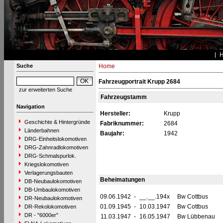
Suche
Home
Fahrzeugportrait Krupp 2684
zur erweiterten Suche
Fahrzeugstamm
Navigation
Hersteller:
Krupp
Geschichte & Hintergründe
Fabriknummer:
2684
Länderbahnen
Baujahr:
1942
DRG-Einheitslokomotiven
DRG-Zahnradlokomotiven
DRG-Schmalspurlok.
Kriegslokomotiven
Verlagerungsbauten
Beheimatungen
DB-Neubaulokomotiven
DB-Umbaulokomotiven
09.06.1942
-
__.__.194x
Bw Cottbus
DR-Neubaulokomotiven
01.09.1945
-
10.03.1947
Bw Cottbus
DR-Rekolokomotiven
DR - "6000er"
11.03.1947
-
16.05.1947
Bw Lübbenau