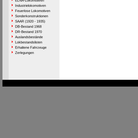
ELNA-Lokomotiven
Industrielokomotiven
Feuerlose Lokomotiven
Sonderkonstruktionen
SAAR (1920 - 1935)
DB-Bestand 1968
DR-Bestand 1970
Auslandsbestände
Lokbestandslisten
Erhaltene Fahrzeuge
Zerlegungen