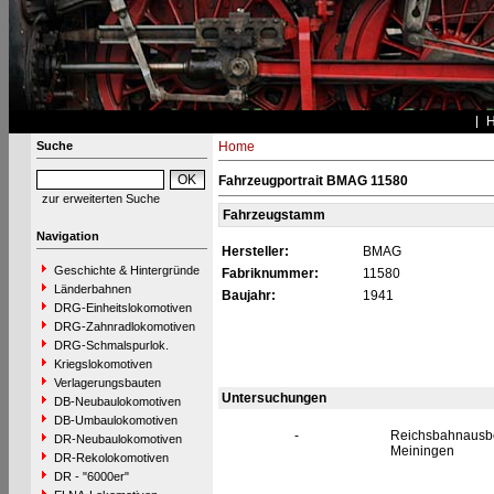
Suche
Home
Fahrzeugportrait BMAG 11580
zur erweiterten Suche
Fahrzeugstamm
Navigation
Hersteller:
BMAG
Geschichte & Hintergründe
Fabriknummer:
11580
Länderbahnen
Baujahr:
1941
DRG-Einheitslokomotiven
DRG-Zahnradlokomotiven
DRG-Schmalspurlok.
Kriegslokomotiven
Verlagerungsbauten
Untersuchungen
DB-Neubaulokomotiven
DB-Umbaulokomotiven
-
Reichsbahnaus
DR-Neubaulokomotiven
Meiningen
DR-Rekolokomotiven
DR - "6000er"