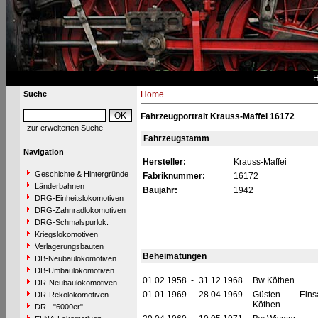
Suche
Home
Fahrzeugportrait Krauss-Maffei 16172
zur erweiterten Suche
Fahrzeugstamm
Navigation
Hersteller:
Krauss-Maffei
Geschichte & Hintergründe
Fabriknummer:
16172
Länderbahnen
Baujahr:
1942
DRG-Einheitslokomotiven
DRG-Zahnradlokomotiven
DRG-Schmalspurlok.
Kriegslokomotiven
Verlagerungsbauten
Beheimatungen
DB-Neubaulokomotiven
DB-Umbaulokomotiven
01.02.1958
-
31.12.1968
Bw Köthen
DR-Neubaulokomotiven
01.01.1969
-
28.04.1969
Güsten Einsat
DR-Rekolokomotiven
Köthen
DR - "6000er"