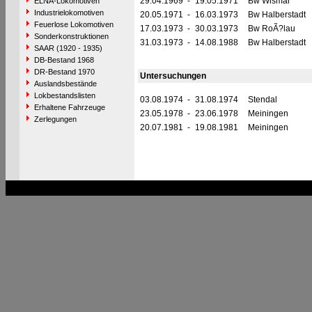
29.04.1969
-
19.05.1971
Bw Wismar
ELNA-Lokomotiven
Industrielokomotiven
20.05.1971
-
16.03.1973
Bw Halberstadt
Feuerlose Lokomotiven
17.03.1973
-
30.03.1973
Bw RoÃ?lau
Sonderkonstruktionen
31.03.1973
-
14.08.1988
Bw Halberstadt
SAAR (1920 - 1935)
DB-Bestand 1968
DR-Bestand 1970
Untersuchungen
Auslandsbestände
Lokbestandslisten
03.08.1974
-
31.08.1974
Stendal
Erhaltene Fahrzeuge
23.05.1978
-
23.06.1978
Meiningen
Zerlegungen
20.07.1981
-
19.08.1981
Meiningen