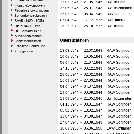
ELNA-Lokomotiven
12.02.1946
-
21.05.1946
Bw Hameln
Industrielokomotiven
22.05.1946
-
26.07.1948
Bw Holzminden
Feuerlose Lokomotiven
27.07.1948
-
06.04.1949
Bw Altenbeken
Sonderkonstruktionen
07.04.1949
-
17.12.1973
Bw Ottbergen
SAAR (1920 - 1935)
DB-Bestand 1968
18.12.1973
-
26.10.1977
Bw Rheine
DR-Bestand 1970
Auslandsbestände
Untersuchungen
Lokbestandslisten
Erhaltene Fahrzeuge
13.03.1943
-
22.03.1943
RAW Göttingen
Zerlegungen
10.05.1943
-
19.05.1943
RAW Göttingen
06.07.1943
-
21.07.1943
RAW Göttingen
24.11.1943
-
03.12.1943
RAW Göttingen
28.01.1944
-
02.02.1944
RAW Göttingen
16.03.1944
-
27.03.1944
RAW Göttingen
04.07.1944
-
04.07.1944
RAW Göttingen
19.07.1944
-
03.08.1944
RAW Göttingen
13.03.1946
-
21.05.1946
Bw Holzminden
01.11.1946
-
08.01.1947
RAW Göttingen
05.02.1947
-
13.02.1947
RAW Göttingen
31.07.1947
-
04.09.1947
RAW Göttingen
27.07.1948
-
30.08.1948
RAW Göttingen
30.03.1950
-
06.06.1950
EAW Göttingen