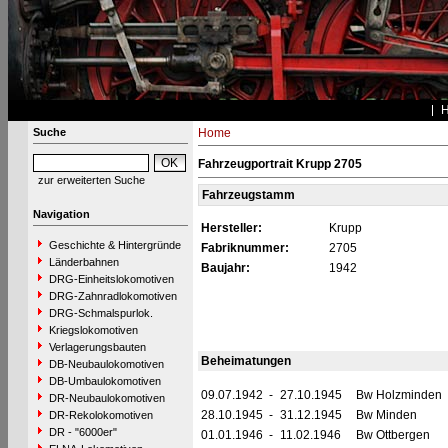
Suche
Home
Fahrzeugportrait Krupp 2705
zur erweiterten Suche
Fahrzeugstamm
Navigation
Hersteller:
Krupp
Geschichte & Hintergründe
Fabriknummer:
2705
Länderbahnen
Baujahr:
1942
DRG-Einheitslokomotiven
DRG-Zahnradlokomotiven
DRG-Schmalspurlok.
Kriegslokomotiven
Verlagerungsbauten
Beheimatungen
DB-Neubaulokomotiven
DB-Umbaulokomotiven
09.07.1942
-
27.10.1945
Bw Holzminden
DR-Neubaulokomotiven
28.10.1945
-
31.12.1945
Bw Minden
DR-Rekolokomotiven
DR - "6000er"
01.01.1946
-
11.02.1946
Bw Ottbergen