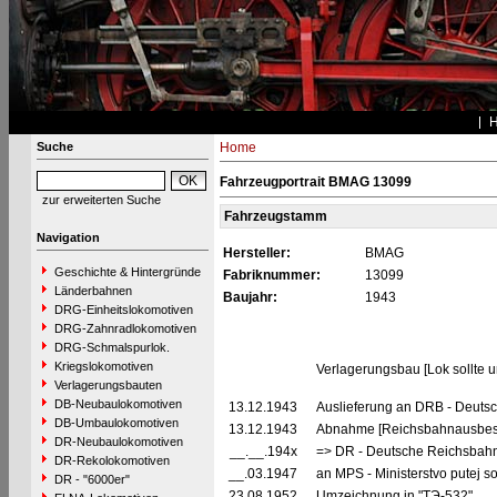
Suche
Home
Fahrzeugportrait BMAG 13099
zur erweiterten Suche
Fahrzeugstamm
Navigation
Hersteller:
BMAG
Geschichte & Hintergründe
Fabriknummer:
13099
Länderbahnen
Baujahr:
1943
DRG-Einheitslokomotiven
DRG-Zahnradlokomotiven
DRG-Schmalspurlok.
Kriegslokomotiven
Verlagerungsbau [Lok sollte 
Verlagerungsbauten
DB-Neubaulokomotiven
13.12.1943
Auslieferung an DRB - Deuts
DB-Umbaulokomotiven
13.12.1943
Abnahme [Reichsbahnausbes
DR-Neubaulokomotiven
__.__.194x
=> DR - Deutsche Reichsbahn
DR-Rekolokomotiven
__.03.1947
an MPS - Ministerstvo putej s
DR - "6000er"
23.08.1952
Umzeichnung in "TЭ-532"