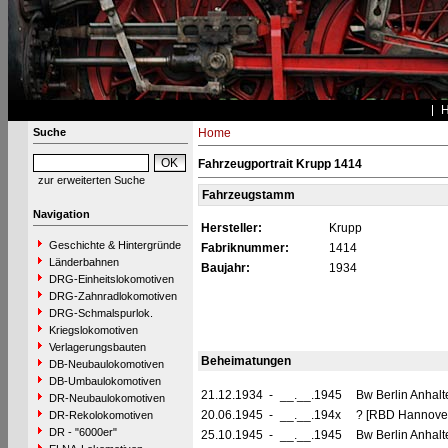
Suche
Home
Fahrzeugportrait Krupp 1414
zur erweiterten Suche
Fahrzeugstamm
Navigation
Hersteller:
Krupp
Geschichte & Hintergründe
Fabriknummer:
1414
Länderbahnen
Baujahr:
1934
DRG-Einheitslokomotiven
DRG-Zahnradlokomotiven
DRG-Schmalspurlok.
Kriegslokomotiven
Verlagerungsbauten
Beheimatungen
DB-Neubaulokomotiven
DB-Umbaulokomotiven
21.12.1934
-
__.__.1945
Bw Berlin Anhalte
DR-Neubaulokomotiven
20.06.1945
-
__.__.194x
? [RBD Hannove
DR-Rekolokomotiven
DR - "6000er"
25.10.1945
-
__.__.1945
Bw Berlin Anhalte