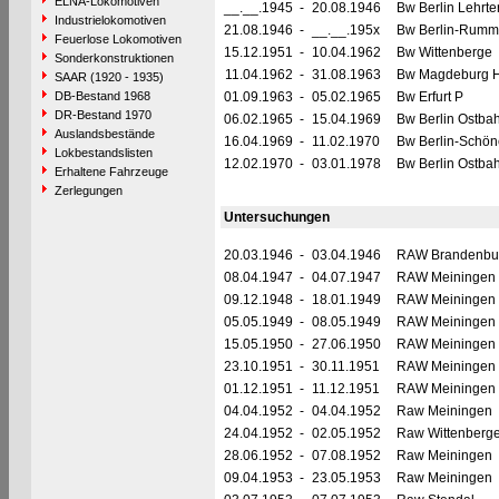
ELNA-Lokomotiven
__.__.1945
-
20.08.1946
Bw Berlin Lehrter
Industrielokomotiven
21.08.1946
-
__.__.195x
Bw Berlin-Rumm
Feuerlose Lokomotiven
15.12.1951
-
10.04.1962
Bw Wittenberge
Sonderkonstruktionen
11.04.1962
-
31.08.1963
Bw Magdeburg H
SAAR (1920 - 1935)
DB-Bestand 1968
01.09.1963
-
05.02.1965
Bw Erfurt P
DR-Bestand 1970
06.02.1965
-
15.04.1969
Bw Berlin Ostba
Auslandsbestände
16.04.1969
-
11.02.1970
Bw Berlin-Schö
Lokbestandslisten
12.02.1970
-
03.01.1978
Bw Berlin Ostba
Erhaltene Fahrzeuge
Zerlegungen
Untersuchungen
20.03.1946
-
03.04.1946
RAW Brandenbu
08.04.1947
-
04.07.1947
RAW Meiningen
09.12.1948
-
18.01.1949
RAW Meiningen
05.05.1949
-
08.05.1949
RAW Meiningen
15.05.1950
-
27.06.1950
RAW Meiningen
23.10.1951
-
30.11.1951
RAW Meiningen
01.12.1951
-
11.12.1951
RAW Meiningen
04.04.1952
-
04.04.1952
Raw Meiningen
24.04.1952
-
02.05.1952
Raw Wittenberg
28.06.1952
-
07.08.1952
Raw Meiningen
09.04.1953
-
23.05.1953
Raw Meiningen