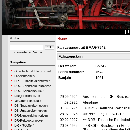
Suche
Home
Fahrzeugportrait BMAG 7642
zur erweiterten Suche
Fahrzeugstamm
Navigation
Hersteller:
BMAG
Geschichte & Hintergründe
Fabriknummer:
7642
Länderbahnen
Baujahr:
1921
DRG-Einheitslokomotiven
DRG-Zahnradlokomotiven
DRG-Schmalspurlok.
Kriegslokomotiven
29.09.1921
Auslieferung an DR - Reichs
Verlagerungsbauten
__.09.1921
Abnahme
DB-Neubaulokomotiven
31.08.1924
=> DRG - Deutsche Reichsbah
DB-Umbaulokomotiven
28.02.1926
Umzeichnung in "94 1219"
DR-Neubaulokomotiven
02.02.1937
=> DRB - Deutsche Reichsbah
DR-Rekolokomotiven
DR - "6000er"
20.08.1945
=> RBGD - Reichsbahn-General
[Eisenbahnverwaltung der brit