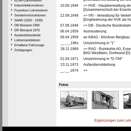
ELNA-Lokomotiven
Industrielokomotiven
10.09.1946
=> HVE - Hauptverwaltung de
[Zusammenschluß der Eisenba
Feuerlose Lokomotiven
Sonderkonstruktionen
12.09.1948
=> VfV - Verwaltung für Verke
[Eingliederung der HVE als Ha
SAAR (1920 - 1935)
DB-Bestand 1968
07.09.1949
=> DB - Deutsche Bundesbah
DR-Bestand 1970
06.04.1959
Ausmusterung
Auslandsbestände
06.04.1959
an KBAG - Klöckner-Bergbau
Lokbestandslisten
__.__.196x
Umzeichnung in "1"
Erhaltene Fahrzeuge
28.11.1969
=> RAG - Ruhrkohle AG, Esse
Zerlegungen
BAG Westfalen, Dortmund [D]
01.04.1971
Umzeichnung in "D-794"
23.11.1973
Außerdienststellung
__.__.1974
++
Fotos
Ergänzungen zum Leb