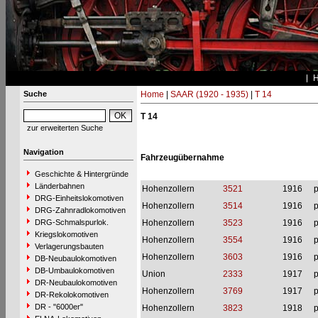
Suche
Home
|
SAAR (1920 - 1935)
|
T 14
T 14
zur erweiterten Suche
Navigation
Fahrzeugübernahme
Geschichte & Hintergründe
Länderbahnen
Hohenzollern
3521
1916
p
DRG-Einheitslokomotiven
Hohenzollern
3514
1916
p
DRG-Zahnradlokomotiven
DRG-Schmalspurlok.
Hohenzollern
3523
1916
p
Kriegslokomotiven
Hohenzollern
3554
1916
p
Verlagerungsbauten
Hohenzollern
3603
1916
p
DB-Neubaulokomotiven
DB-Umbaulokomotiven
Union
2333
1917
p
DR-Neubaulokomotiven
Hohenzollern
3769
1917
p
DR-Rekolokomotiven
DR - "6000er"
Hohenzollern
3823
1918
p