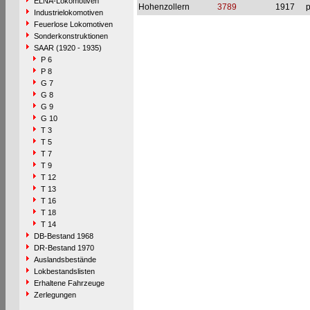
ELNA-Lokomotiven
Hohenzollern
3789
1917
p
Industrielokomotiven
Feuerlose Lokomotiven
Sonderkonstruktionen
SAAR (1920 - 1935)
P 6
P 8
G 7
G 8
G 9
G 10
T 3
T 5
T 7
T 9
T 12
T 13
T 16
T 18
T 14
DB-Bestand 1968
DR-Bestand 1970
Auslandsbestände
Lokbestandslisten
Erhaltene Fahrzeuge
Zerlegungen