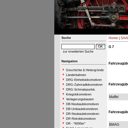
Suche
Home
|
SAAR
G 7
zur erweiterten Suche
Navigation
Fahrzeugübe
Geschichte & Hintergründe
Länderbahnen
DRG-Einheitslokomotiven
Fahrzeugübe
DRG-Zahnradlokomotiven
DRG-Schmalspurlok.
Kriegslokomotiven
Maffei
Verlagerungsbauten
DB-Neubaulokomotiven
DB-Umbaulokomotiven
Fahrzeugübe
DR-Neubaulokomotiven
DR-Rekolokomotiven
DR - "6000er"
BMAG