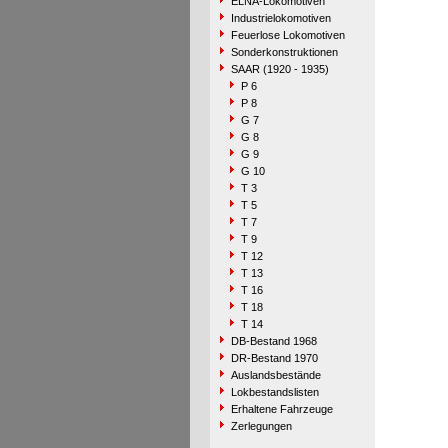
ELNA-Lokomotiven
Industrielokomotiven
Feuerlose Lokomotiven
Sonderkonstruktionen
SAAR (1920 - 1935)
P 6
P 8
G 7
G 8
G 9
G 10
T 3
T 5
T 7
T 9
T 12
T 13
T 16
T 18
T 14
DB-Bestand 1968
DR-Bestand 1970
Auslandsbestände
Lokbestandslisten
Erhaltene Fahrzeuge
Zerlegungen