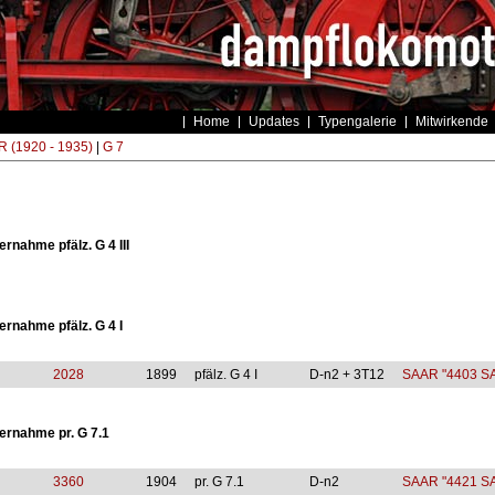
Home
Updates
Typengalerie
Mitwirkende
 (1920 - 1935)
|
G 7
rnahme pfälz. G 4 III
rnahme pfälz. G 4 I
2028
1899
pfälz. G 4 I
D-n2 + 3T12
SAAR "4403 S
rnahme pr. G 7.1
3360
1904
pr. G 7.1
D-n2
SAAR "4421 S