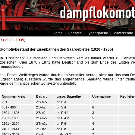
Home
Updates
Typengalerie
Mitwirkende
 (1920 - 1935)
komotivbestand der Eisenbahnen des Saargebietes (1920 - 1935)
en "Erzfeinden" Deutschland und Frankreich kam es immer wieder zu Gebie
nzösischen Krieg 1870 / 1871 hatte Deutschland bis zum Ende des Ersten Wel
 eingegliedert.
es Ersten Weltkrieges wurde durch den Versailler Vertrag nicht nur das vom De
zugeschlagen; zusätzlich wurde das angrenzende Saarland wurde unter treuh
 wurde dem französischen Zollsystem unterstellt.
Nummernkreis
Bauart
urspr. Baureihe
Übernahme
Neuliefe
201
2'B-n2v
pr. S 3
1
401 - 406
2'B-h2
pr. S 4
6
1801 - 1803
2'B-n2
pr. P 4.1
3
1901 - 1905
2'B-n2v
pr. P 4.2
5
2101 - 2104
2'B-n2v
pr. P 6
4
2401 - 2441
2'C-h2
pr. P 8
41
3101 - 3107
C-n2
pfälz. G 2 I
7