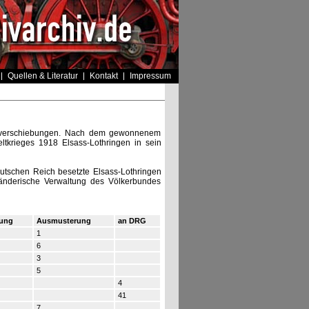
Quellen & Literatur
Kontakt
Impressum
tsverschiebungen. Nach dem gewonnenem
tkrieges 1918 Elsass-Lothringen in sein
utschen Reich besetzte Elsass-Lothringen
änderische Verwaltung des Völkerbundes
rung
Ausmusterung
an DRG
1
6
3
5
4
41
7