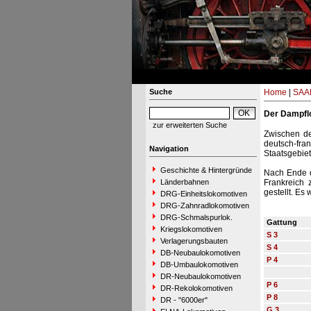
Suche
Home
|
SAAR
Der Dampflo
zur erweiterten Suche
Zwischen d
deutsch-fra
Navigation
Staatsgebiet
Geschichte & Hintergründe
Nach Ende d
Länderbahnen
Frankreich 
gestellt. Es
DRG-Einheitslokomotiven
DRG-Zahnradlokomotiven
DRG-Schmalspurlok.
Gattung
Kriegslokomotiven
S 3
Verlagerungsbauten
S 4
DB-Neubaulokomotiven
P 4
DB-Umbaulokomotiven
DR-Neubaulokomotiven
P 6
DR-Rekolokomotiven
P 8
DR - "6000er"
G 3