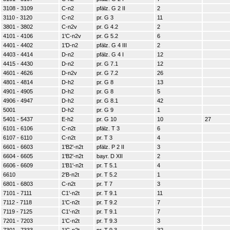
3108 - 3109
C-n2
pfälz. G 2 II
2
3110 - 3120
C-n2
pr. G 3
11
3801 - 3802
C-n2v
pr. G 4.2
2
4101 - 4106
1'C-n2v
pr. G 5.2
6
4401 - 4402
1'D-n2
pfälz. G 4 III
2
4403 - 4414
D-n2
pfälz. G 4 I
12
4415 - 4430
D-n2
pr. G 7.1
12
4601 - 4626
D-n2v
pr. G 7.2
26
4801 - 4814
D-h2
pr. G 8
13
4901 - 4905
D-h2
pr. G 8
5
4906 - 4947
D-h2
pr. G 8.1
42
5001
D-h2
pr. G 9
1
5401 - 5437
E-h2
pr. G 10
10
27
6101 - 6106
C-n2t
pfälz. T 3
6
6107 - 6110
C-n2t
pr. T 3
4
6601 - 6603
1'B2'-n2t
pfälz. P 2 II
3
6604 - 6605
1'B2'-n2t
bayr. D XII
2
6606 - 6609
1'B1'-n2t
pr. T 5.1
4
6610
2'B-n2t
pr. T 5.2
1
6801 - 6803
C-n2t
pr. T 7
3
7101 - 7111
C1'-n2t
pr. T 9.1
11
7112 - 7118
1'C-n2t
pr. T 9.2
7
7119 - 7125
C1'-n2t
pr. T 9.1
7
7201 - 7203
1'C-n2t
pr. T 9.3
3