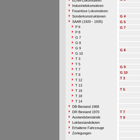
ELNA-Lokomotiven
Industrielokomotiven
Feuerlose Lokomotiven
Sonderkonstruktionen
G 4
SAAR (1920 - 1935)
G 5
P 6
G 7
P 8
G 7
G 8
G 9
G 8
G 10
T 3
T 5
G 9
T 7
G 10
T 9
T 3
T 12
T 13
T 5
T 16
T 18
T 14
DB-Bestand 1968
DR-Bestand 1970
T 7
Auslandsbestände
T 9
Lokbestandslisten
Erhaltene Fahrzeuge
Zerlegungen