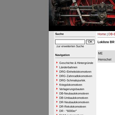
Suche
Home
|
DB-B
Lokliste BR
zur erweiterten Suche
ME
Navigation
Henschel
Geschichte & Hintergründe
Länderbahnen
DRG-Einheitslokomotiven
DRG-Zahnradlokomotiven
DRG-Schmalspurlok.
Kriegslokomotiven
Verlagerungsbauten
DB-Neubaulokomotiven
DB-Umbaulokomotiven
DR-Neubaulokomotiven
DR-Rekolokomotiven
DR - "6000er"