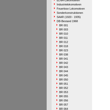
ELNA-Lokomotiven
Industrielokomotiven
Feuerlose Lokomotiven
Sonderkonstruktionen
SAAR (1920 - 1935)
DB-Bestand 1968
BR 001
BR 003
BR 010
BR 011
BR 012
BR 018
BR 023
BR 038
BR 041
BR 042
BR 043
BR 044
BR 045
BR 050
BR 051
BR 052
BR 053
BR 055
BR 056
BR 057
BR 064