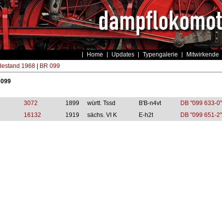
Home
Updates
Typengalerie
Mitwirkende
estand 1968
|
BR 099
 099
3072
1899
württ. Tssd
B'B-n4vt
DB "099 633-0"
16132
1919
sächs. VI K
E-h2t
DB "099 651-2"