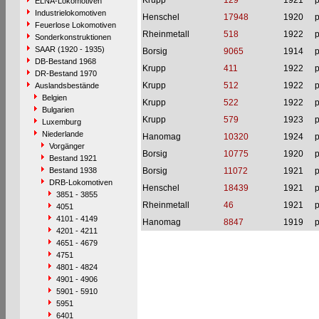
Krupp
129
1921
p
ELNA-Lokomotiven
Industrielokomotiven
Henschel
17948
1920
p
Feuerlose Lokomotiven
Rheinmetall
518
1922
p
Sonderkonstruktionen
SAAR (1920 - 1935)
Borsig
9065
1914
p
DB-Bestand 1968
Krupp
411
1922
p
DR-Bestand 1970
Krupp
512
1922
p
Auslandsbestände
Belgien
Krupp
522
1922
p
Bulgarien
Krupp
579
1923
p
Luxemburg
Niederlande
Hanomag
10320
1924
p
Vorgänger
Borsig
10775
1920
p
Bestand 1921
Bestand 1938
Borsig
11072
1921
p
DRB-Lokomotiven
Henschel
18439
1921
p
3851 - 3855
Rheinmetall
46
1921
p
4051
4101 - 4149
Hanomag
8847
1919
p
4201 - 4211
4651 - 4679
4751
4801 - 4824
4901 - 4906
5901 - 5910
5951
6401