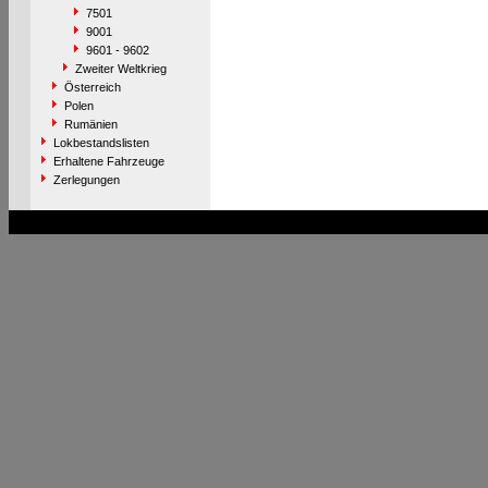
7501
9001
9601 - 9602
Zweiter Weltkrieg
Österreich
Polen
Rumänien
Lokbestandslisten
Erhaltene Fahrzeuge
Zerlegungen