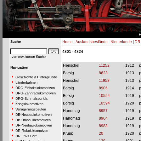
Suche
Home
|
Auslandsbestände
|
Niederlande
|
DRB
4801 - 4824
zur erweiterten Suche
Henschel
11252
1912
p
Navigation
Borsig
8623
1913
p
Geschichte & Hintergründe
Henschel
11958
1913
p
Länderbahnen
DRG-Einheitslokomotiven
Borsig
8906
1914
p
DRG-Zahnradlokomotiven
Borsig
10554
1919
p
DRG-Schmalspurlok.
Borsig
10594
1920
p
Kriegslokomotiven
Verlagerungsbauten
Hanomag
8957
1919
p
DB-Neubaulokomotiven
Hanomag
8964
1919
p
DB-Umbaulokomotiven
DR-Neubaulokomotiven
Hanomag
8988
1919
p
DR-Rekolokomotiven
Krupp
20
1920
p
DR - "6000er"