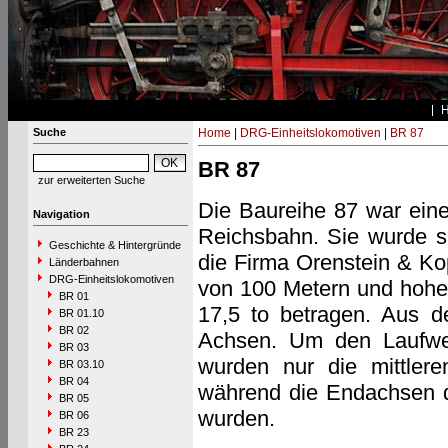
Suche
Home
|
DRG-Einheitslokomotiven
|
BR 87
BR 87
zur erweiterten Suche
Die Baureihe 87 war eine
Navigation
Reichsbahn. Sie wurde s
Geschichte & Hintergründe
die Firma Orenstein & Ko
Länderbahnen
DRG-Einheitslokomotiven
von 100 Metern und hohe 
BR 01
17,5 to betragen. Aus d
BR 01.10
BR 02
Achsen. Um den Laufwerk
BR 03
wurden nur die mittler
BR 03.10
BR 04
während die Endachsen de
BR 05
wurden.
BR 06
BR 23