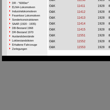
O&K
11238
1928
DR - "6000er"
O&K
11411
1928
ELNA-Lokomotiven
Industrielokomotiven
O&K
11412
1928
Feuerlose Lokomotiven
O&K
11413
1928
Sonderkonstruktionen
O&K
11414
1928
SAAR (1920 - 1935)
DB-Bestand 1968
O&K
11415
1928
DR-Bestand 1970
O&K
11551
1928
Auslandsbestände
Lokbestandslisten
O&K
11552
1928
Erhaltene Fahrzeuge
O&K
11553
1928
Zerlegungen