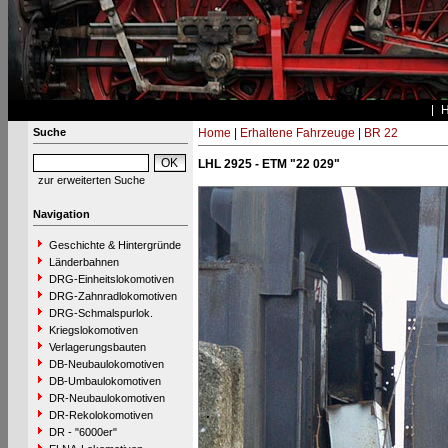
Suche
Home
|
Erhaltene Fahrzeuge
|
BR 22
LHL 2925 - ETM "22 029"
zur erweiterten Suche
Navigation
Geschichte & Hintergründe
Länderbahnen
DRG-Einheitslokomotiven
DRG-Zahnradlokomotiven
DRG-Schmalspurlok.
Kriegslokomotiven
Verlagerungsbauten
DB-Neubaulokomotiven
DB-Umbaulokomotiven
DR-Neubaulokomotiven
DR-Rekolokomotiven
DR - "6000er"