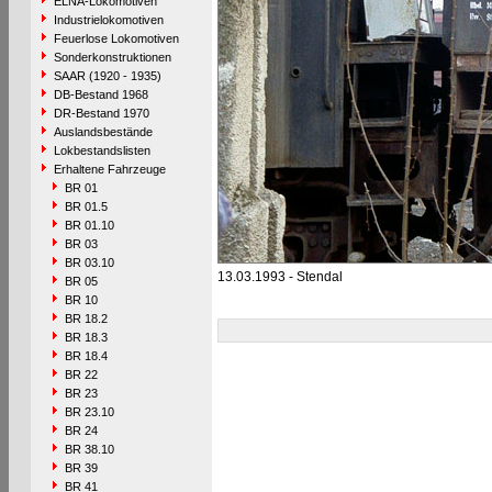
ELNA-Lokomotiven
Industrielokomotiven
Feuerlose Lokomotiven
Sonderkonstruktionen
SAAR (1920 - 1935)
DB-Bestand 1968
DR-Bestand 1970
Auslandsbestände
Lokbestandslisten
Erhaltene Fahrzeuge
BR 01
BR 01.5
BR 01.10
BR 03
BR 03.10
13.03.1993 - Stendal
BR 05
BR 10
BR 18.2
BR 18.3
BR 18.4
BR 22
BR 23
BR 23.10
BR 24
BR 38.10
BR 39
BR 41