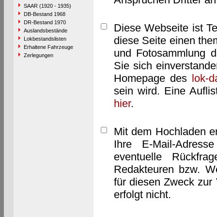
SAAR (1920 - 1935)
DB-Bestand 1968
DR-Bestand 1970
Diese Webseite ist T
Auslandsbestände
diese Seite einen them
Lokbestandslisten
Erhaltene Fahrzeuge
und Fotosammlung dar
Zerlegungen
Sie sich einverstand
Homepage des
lok-
sein wird. Eine Aufl
hier
.
Mit dem Hochladen er
Ihre E-Mail-Adres
eventuelle Rückfra
Redakteuren bzw. We
für diesen Zweck zur 
erfolgt nicht.