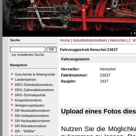
Suche
Home
|
Industrielokomotiven
|
Henschel
|
2. V
Fahrzeugportrait Henschel 23637
zur erweiterten Suche
Fahrzeugstamm
Navigation
Hersteller:
Henschel
Geschichte & Hintergründe
Fabriknummer:
23637
Länderbahnen
Baujahr:
1937
DRG-Einheitslokomotiven
DRG-Zahnradlokomotiven
DRG-Schmalspurlok.
Kriegslokomotiven
Verlagerungsbauten
Upload eines Fotos die
DB-Neubaulokomotiven
DB-Umbaulokomotiven
DR-Neubaulokomotiven
DR-Rekolokomotiven
Nutzen Sie die Möglichke
DR - "6000er"