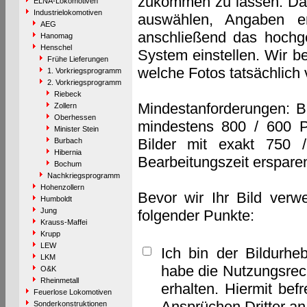
zukommen zu lassen. Das 
ELNA-Lokomotiven
Industrielokomotiven
auswählen, Angaben e
AEG
anschließend das hochge
Hanomag
Henschel
System einstellen. Wir b
Frühe Lieferungen
welche Fotos tatsächlich
1. Vorkriegsprogramm
2. Vorkriegsprogramm
Riebeck
Mindestanforderungen: B
Zollern
Oberhessen
mindestens 800 / 600 P
Minister Stein
Bilder mit exakt 750 
Burbach
Hibernia
Bearbeitungszeit erspare
Bochum
Nachkriegsprogramm
Hohenzollern
Bevor wir Ihr Bild verw
Humboldt
Jung
folgender Punkte:
Krauss-Maffei
Krupp
LEW
Ich bin der Bildurhe
LKM
habe die Nutzungsrec
O&K
Rheinmetall
erhalten. Hiermit bef
Feuerlose Lokomotiven
Ansprüchen Dritter a
Sonderkonstruktionen