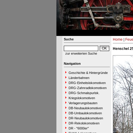
Suche
Home
|
Feue
Henschel 2
zur erweiterten Suche
Navigation
Geschichte & Hintergründe
Länderbahnen
DRG-Einheitslokomotiven
DRG-Zahnradlokomotiven
DRG-Schmalspurlok.
Kriegslokomotiven
Verlagerungsbauten
DB-Neubaulokomotiven
DB-Umbaulokomotiven
DR-Neubaulokomotiven
DR-Rekolokomotiven
DR - "6000er"