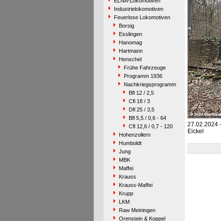
ELNA-Lokomotiven
Industrielokomotiven
Feuerlose Lokomotiven
Borsig
Esslingen
Hanomag
Hartmann
Henschel
Frühe Fahrzeuge
Programm 1936
Nachkriegsprogramm
Bfl 12 / 2,5
Cfl 18 / 3
Dfl 25 / 3,5
Bfl 5,5 / 0,6 - 64
27.02.2024 
Cfl 12,6 / 0,7 - 120
Eickel
Hohenzollern
Humboldt
Jung
MBK
Maffei
Krauss
Krauss-Maffei
Krupp
LKM
Raw Meiningen
Orenstein & Koppel