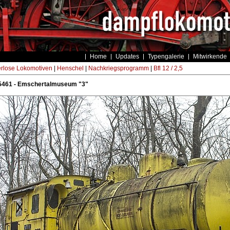
Home
Updates
Typengalerie
Mitwirkende
rlose Lokomotiven
|
Henschel
|
Nachkriegsprogramm
|
Bfl 12 / 2,5
5461 - Emschertalmuseum "3"