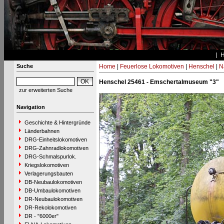
Suche
Home
|
Feuerlose Lokomotiven
|
Henschel
|
N
Henschel 25461 - Emschertalmuseum "3"
zur erweiterten Suche
Navigation
Geschichte & Hintergründe
Länderbahnen
DRG-Einheitslokomotiven
DRG-Zahnradlokomotiven
DRG-Schmalspurlok.
Kriegslokomotiven
Verlagerungsbauten
DB-Neubaulokomotiven
DB-Umbaulokomotiven
DR-Neubaulokomotiven
DR-Rekolokomotiven
DR - "6000er"