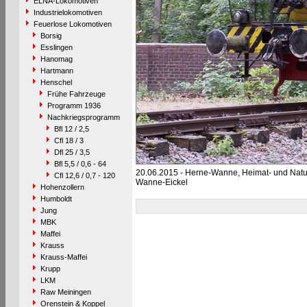
ELNA-Lokomotiven
Industrielokomotiven
Feuerlose Lokomotiven
Borsig
Esslingen
Hanomag
Hartmann
Henschel
Frühe Fahrzeuge
Programm 1936
Nachkriegsprogramm
Bfl 12 / 2,5
Cfl 18 / 3
Dfl 25 / 3,5
Bfl 5,5 / 0,6 - 64
20.06.2015 - Herne-Wanne, Heimat- und Na
Cfl 12,6 / 0,7 - 120
Wanne-Eickel
Hohenzollern
Humboldt
Jung
MBK
Maffei
Krauss
Krauss-Maffei
Krupp
LKM
Raw Meiningen
Orenstein & Koppel