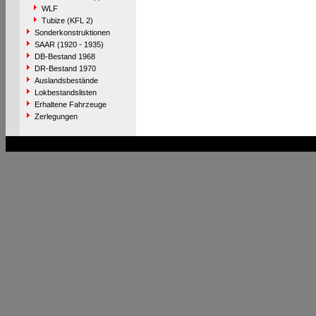
WLF
Tubize (KFL 2)
Sonderkonstruktionen
SAAR (1920 - 1935)
DB-Bestand 1968
DR-Bestand 1970
Auslandsbestände
Lokbestandslisten
Erhaltene Fahrzeuge
Zerlegungen