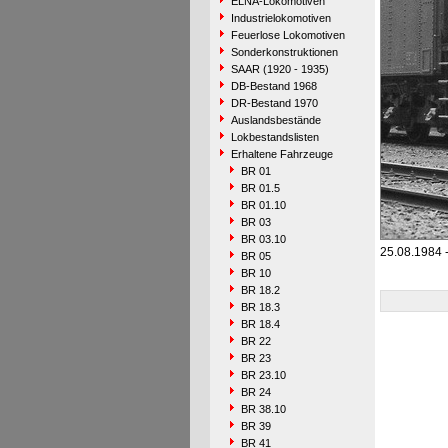
ELNA-Lokomotiven
Industrielokomotiven
Feuerlose Lokomotiven
Sonderkonstruktionen
SAAR (1920 - 1935)
DB-Bestand 1968
DR-Bestand 1970
Auslandsbestände
Lokbestandslisten
Erhaltene Fahrzeuge
BR 01
BR 01.5
BR 01.10
BR 03
BR 03.10
25.08.1984 
BR 05
BR 10
BR 18.2
BR 18.3
BR 18.4
BR 22
BR 23
BR 23.10
BR 24
BR 38.10
BR 39
BR 41