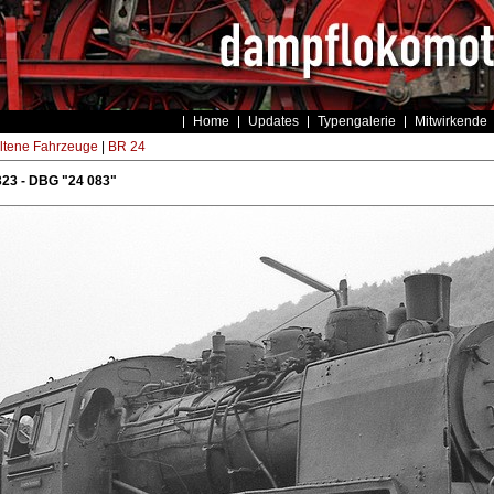
Home
Updates
Typengalerie
Mitwirkende
ltene Fahrzeuge
|
BR 24
23 - DBG "24 083"