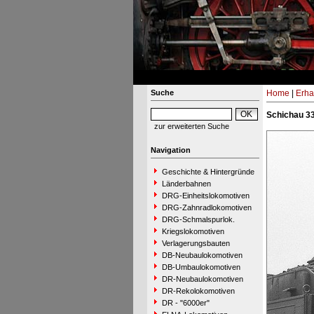
Suche
Home
|
Erha
Schichau 33
zur erweiterten Suche
Navigation
Geschichte & Hintergründe
Länderbahnen
DRG-Einheitslokomotiven
DRG-Zahnradlokomotiven
DRG-Schmalspurlok.
Kriegslokomotiven
Verlagerungsbauten
DB-Neubaulokomotiven
DB-Umbaulokomotiven
DR-Neubaulokomotiven
DR-Rekolokomotiven
DR - "6000er"