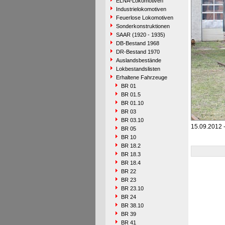
ELNA-Lokomotiven
Industrielokomotiven
Feuerlose Lokomotiven
Sonderkonstruktionen
SAAR (1920 - 1935)
DB-Bestand 1968
DR-Bestand 1970
Auslandsbestände
Lokbestandslisten
Erhaltene Fahrzeuge
BR 01
BR 01.5
BR 01.10
BR 03
BR 03.10
15.09.2012 -
BR 05
BR 10
BR 18.2
BR 18.3
BR 18.4
BR 22
BR 23
BR 23.10
BR 24
BR 38.10
BR 39
BR 41