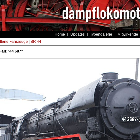
Home
Updates
Typengalerie
Mitwirkende
ltene Fahrzeuge
|
BR 44
Falz "44 687"