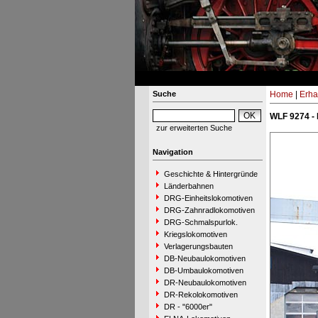
Suche
Home
|
Erha
WLF 9274 - 
zur erweiterten Suche
Navigation
Geschichte & Hintergründe
Länderbahnen
DRG-Einheitslokomotiven
DRG-Zahnradlokomotiven
DRG-Schmalspurlok.
Kriegslokomotiven
Verlagerungsbauten
DB-Neubaulokomotiven
DB-Umbaulokomotiven
DR-Neubaulokomotiven
DR-Rekolokomotiven
DR - "6000er"