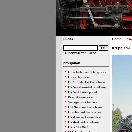
Suche
Home
|
Erha
Krupp 2760
zur erweiterten Suche
Navigation
Geschichte & Hintergründe
Länderbahnen
DRG-Einheitslokomotiven
DRG-Zahnradlokomotiven
DRG-Schmalspurlok.
Kriegslokomotiven
Verlagerungsbauten
DB-Neubaulokomotiven
DB-Umbaulokomotiven
DR-Neubaulokomotiven
DR-Rekolokomotiven
DR - "6000er"