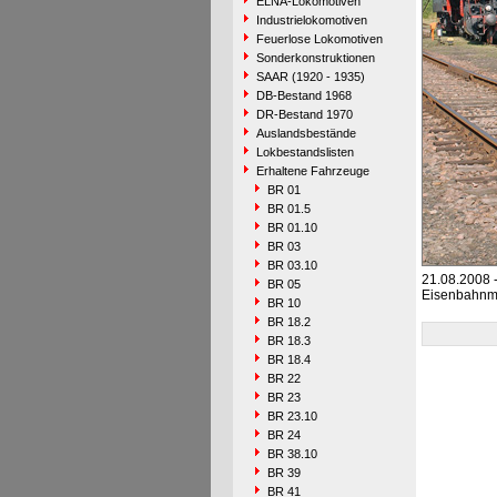
ELNA-Lokomotiven
Industrielokomotiven
Feuerlose Lokomotiven
Sonderkonstruktionen
SAAR (1920 - 1935)
DB-Bestand 1968
DR-Bestand 1970
Auslandsbestände
Lokbestandslisten
Erhaltene Fahrzeuge
BR 01
BR 01.5
BR 01.10
BR 03
BR 03.10
21.08.2008 
BR 05
Eisenbahn
BR 10
BR 18.2
BR 18.3
BR 18.4
BR 22
BR 23
BR 23.10
BR 24
BR 38.10
BR 39
BR 41