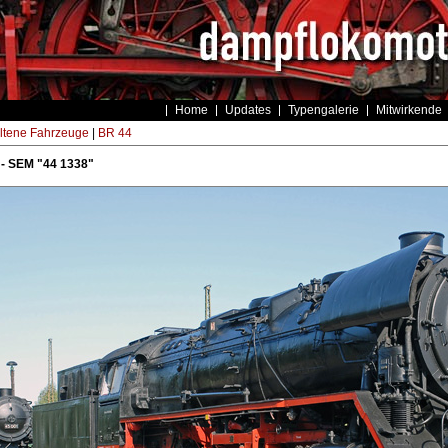
Home
Updates
Typengalerie
Mitwirkende
ltene Fahrzeuge
|
BR 44
 - SEM "44 1338"