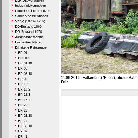
ELNA-Lokomotiven
Industrielokomotiven
Feuerlose Lokomotiven
Sonderkonstruktionen
SAAR (1920 - 1935)
DB-Bestand 1968
DR-Bestand 1970
Auslandsbestände
Lokbestandslisten
Erhaltene Fahrzeuge
BR 01
BR 01.5
BR 01.10
BR 03
BR 03.10
11.06.2016 - Falkenberg (Elster), oberer Ba
BR 05
Falz
BR 10
BR 18.2
BR 18.3
BR 18.4
BR 22
BR 23
BR 23.10
BR 24
BR 38.10
BR 39
BR 41