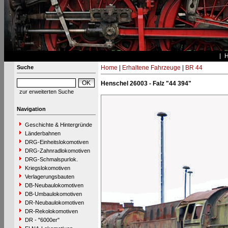
Suche
Home
|
Erhaltene Fahrzeuge
|
BR 44
Henschel 26003 - Falz "44 394"
zur erweiterten Suche
Navigation
Geschichte & Hintergründe
Länderbahnen
DRG-Einheitslokomotiven
DRG-Zahnradlokomotiven
DRG-Schmalspurlok.
Kriegslokomotiven
Verlagerungsbauten
DB-Neubaulokomotiven
DB-Umbaulokomotiven
DR-Neubaulokomotiven
DR-Rekolokomotiven
DR - "6000er"