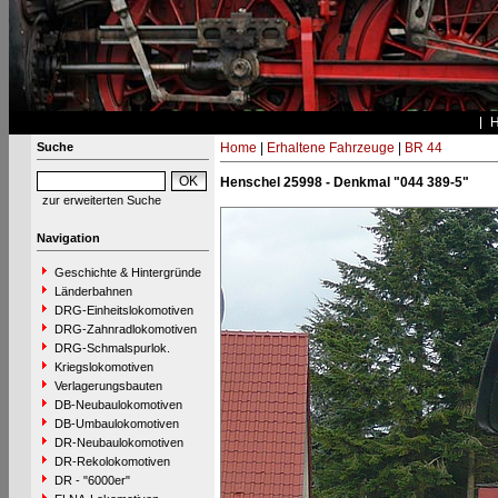
Suche
Home
|
Erhaltene Fahrzeuge
|
BR 44
Henschel 25998 - Denkmal "044 389-5"
zur erweiterten Suche
Navigation
Geschichte & Hintergründe
Länderbahnen
DRG-Einheitslokomotiven
DRG-Zahnradlokomotiven
DRG-Schmalspurlok.
Kriegslokomotiven
Verlagerungsbauten
DB-Neubaulokomotiven
DB-Umbaulokomotiven
DR-Neubaulokomotiven
DR-Rekolokomotiven
DR - "6000er"