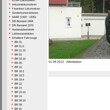
ELNA-Lokomotiven
Industrielokomotiven
Feuerlose Lokomotiven
Sonderkonstruktionen
SAAR (1920 - 1935)
DB-Bestand 1968
DR-Bestand 1970
Auslandsbestände
Lokbestandslisten
Erhaltene Fahrzeuge
BR 01
BR 01.5
BR 01.10
BR 03
BR 03.10
01.09.2013 - Altenbeken
BR 05
BR 10
BR 18.2
BR 18.3
BR 18.4
BR 22
BR 23
BR 23.10
BR 24
BR 38.10
BR 39
BR 41