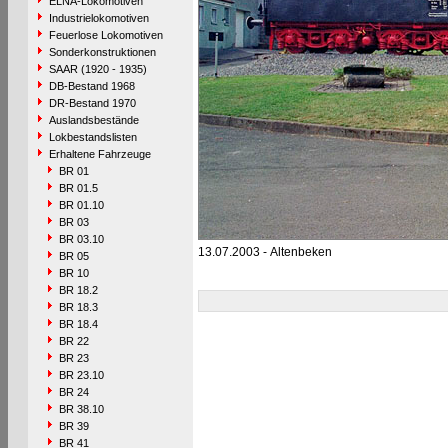
ELNA-Lokomotiven
Industrielokomotiven
Feuerlose Lokomotiven
Sonderkonstruktionen
SAAR (1920 - 1935)
DB-Bestand 1968
DR-Bestand 1970
Auslandsbestände
Lokbestandslisten
Erhaltene Fahrzeuge
BR 01
BR 01.5
BR 01.10
BR 03
BR 03.10
13.07.2003 - Altenbeken
BR 05
BR 10
BR 18.2
BR 18.3
BR 18.4
BR 22
BR 23
BR 23.10
BR 24
BR 38.10
BR 39
BR 41