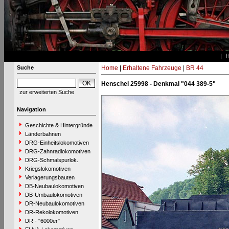
Suche
Home
|
Erhaltene Fahrzeuge
|
BR 44
Henschel 25998 - Denkmal "044 389-5"
zur erweiterten Suche
Navigation
Geschichte & Hintergründe
Länderbahnen
DRG-Einheitslokomotiven
DRG-Zahnradlokomotiven
DRG-Schmalspurlok.
Kriegslokomotiven
Verlagerungsbauten
DB-Neubaulokomotiven
DB-Umbaulokomotiven
DR-Neubaulokomotiven
DR-Rekolokomotiven
DR - "6000er"