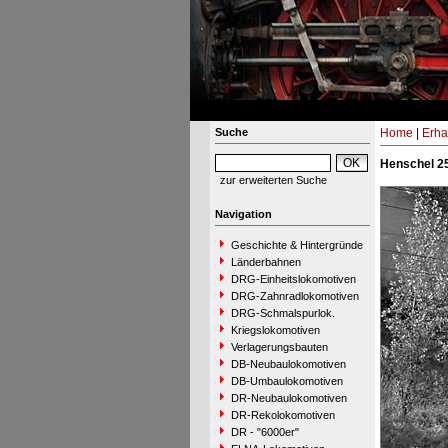
Suche
Home
|
Erha
Henschel 25
zur erweiterten Suche
Navigation
Geschichte & Hintergründe
Länderbahnen
DRG-Einheitslokomotiven
DRG-Zahnradlokomotiven
DRG-Schmalspurlok.
Kriegslokomotiven
Verlagerungsbauten
DB-Neubaulokomotiven
DB-Umbaulokomotiven
DR-Neubaulokomotiven
DR-Rekolokomotiven
DR - "6000er"