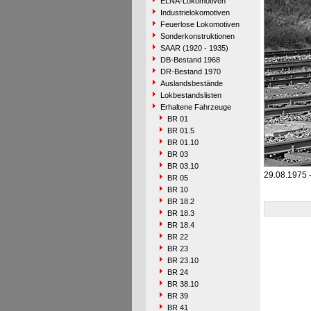
ELNA-Lokomotiven
Industrielokomotiven
Feuerlose Lokomotiven
Sonderkonstruktionen
SAAR (1920 - 1935)
DB-Bestand 1968
DR-Bestand 1970
Auslandsbestände
Lokbestandslisten
Erhaltene Fahrzeuge
BR 01
BR 01.5
BR 01.10
BR 03
BR 03.10
29.08.1975 
BR 05
BR 10
BR 18.2
BR 18.3
BR 18.4
BR 22
BR 23
BR 23.10
BR 24
BR 38.10
BR 39
BR 41