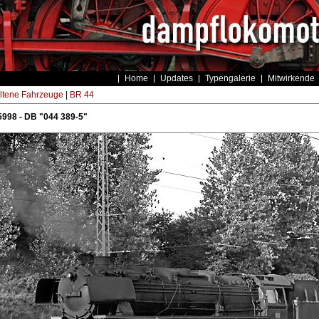
Home
Updates
Typengalerie
Mitwirkende
ltene Fahrzeuge
|
BR 44
998 - DB "044 389-5"