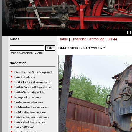
Suche
Home
|
Erhaltene Fahrzeuge
|
BR 44
BMAG 10983 - Falz "44 167"
zur erweiterten Suche
Navigation
Geschichte & Hintergründe
Länderbahnen
DRG-Einheitslokomotiven
DRG-Zahnradlokomotiven
DRG-Schmalspurlok.
Kriegslokomotiven
Verlagerungsbauten
DB-Neubaulokomotiven
DB-Umbaulokomotiven
DR-Neubaulokomotiven
DR-Rekolokomotiven
DR - "6000er"