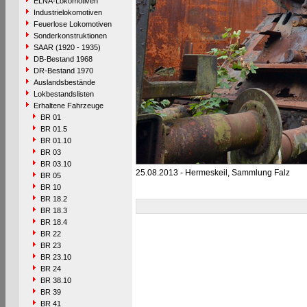
ELNA-Lokomotiven
Industrielokomotiven
Feuerlose Lokomotiven
Sonderkonstruktionen
SAAR (1920 - 1935)
DB-Bestand 1968
DR-Bestand 1970
Auslandsbestände
Lokbestandslisten
Erhaltene Fahrzeuge
BR 01
BR 01.5
BR 01.10
BR 03
BR 03.10
25.08.2013 - Hermeskeil, Sammlung Falz
BR 05
BR 10
BR 18.2
BR 18.3
BR 18.4
BR 22
BR 23
BR 23.10
BR 24
BR 38.10
BR 39
BR 41