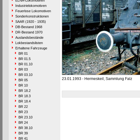
ELNA-Lokomotiven
Industrielokomotiven
Feuerlose Lokomotiven
Sonderkonstruktionen
SAAR (1920 - 1935)
DB-Bestand 1968
DR-Bestand 1970
Auslandsbestände
Lokbestandslisten
Erhaltene Fahrzeuge
BR 01
BR 01.5
BR 01.10
BR 03
BR 03.10
23.01.1993 - Hermeskeil, Sammlung Falz
BR 05
BR 10
BR 18.2
BR 18.3
BR 18.4
BR 22
BR 23
BR 23.10
BR 24
BR 38.10
BR 39
BR 41