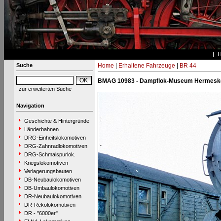
Suche
Home
|
Erhaltene Fahrzeuge
|
BR 44
BMAG 10983 - Dampflok-Museum Hermeskei
zur erweiterten Suche
Navigation
Geschichte & Hintergründe
Länderbahnen
DRG-Einheitslokomotiven
DRG-Zahnradlokomotiven
DRG-Schmalspurlok.
Kriegslokomotiven
Verlagerungsbauten
DB-Neubaulokomotiven
DB-Umbaulokomotiven
DR-Neubaulokomotiven
DR-Rekolokomotiven
DR - "6000er"