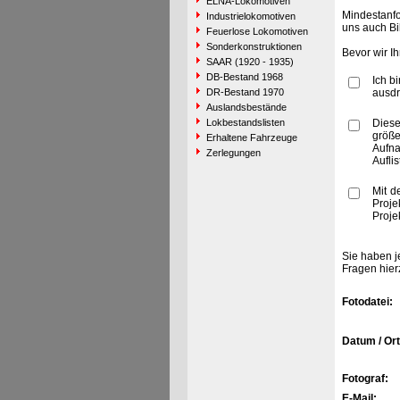
ELNA-Lokomotiven
Mindestanfo
Industrielokomotiven
uns auch Bi
Feuerlose Lokomotiven
Sonderkonstruktionen
Bevor wir I
SAAR (1920 - 1935)
DB-Bestand 1968
Ich b
DR-Bestand 1970
ausdr
Auslandsbestände
Lokbestandslisten
Diese
größe
Erhaltene Fahrzeuge
Aufn
Zerlegungen
Aufli
Mit d
Proje
Proje
Sie haben j
Fragen hier
Fotodatei:
Datum / Ort
Fotograf:
E-Mail: