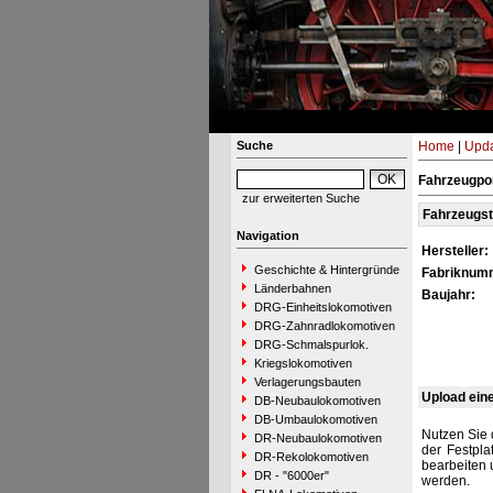
Suche
Home
|
Upda
Fahrzeugpor
zur erweiterten Suche
Fahrzeugs
Navigation
Hersteller:
Geschichte & Hintergründe
Fabriknum
Länderbahnen
Baujahr:
DRG-Einheitslokomotiven
DRG-Zahnradlokomotiven
DRG-Schmalspurlok.
Kriegslokomotiven
Verlagerungsbauten
Upload ein
DB-Neubaulokomotiven
DB-Umbaulokomotiven
Nutzen Sie 
DR-Neubaulokomotiven
der Festpla
DR-Rekolokomotiven
bearbeiten 
DR - "6000er"
werden.