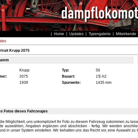
Home
Updates
Typengalerie
Mitwirkende
tes
trait Krupp 2075
tamm
Krupp
Typ:
50
mer:
2075
Bauart:
1'E-h2
1939
Spurweite:
1435 mm
es Fotos dieses Fahrzeuges
die Möglichkeit, uns unkompliziert Ihr Foto zu diesem Fahrzeug zukommen zu lassen
tte auswählen, Angaben ergänzen und abschicken - fertig. Wir werden anschli
und in unser System einstellen. Wir behalten uns das Recht vor, eine Auswahl zu t