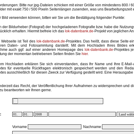
rderungen: Bitte nur jpg-Dateien schicken mit einer Größe von mindestens 800 / 6
lder mit exakt 750 / 500 Pixeln Seitenlängen zusenden, was uns Bearbeitungszeit 
hr Bild verwenden können, bitten wir Sie um die Bestätigung folgender Punkte:
in der Bildurheber (Fotograf) der hochgeladenen Fotografie bzw. habe die Nutzun
ücklich erhalten. Hiermit befreie ich das
lok-datenbank.de
-Projekt von jeglichen A
 Webseite ist Teil des
lok-datenbank.de
-Projektes. Das heißt, dass diese Seite ei
ren Daten- und Fotosammlung darstellt. Mit dem Hochladen Ihres Bildes erk
ahme auch ggf. auf einer anderen Homepage des
lok-datenbank.de
-Projektes j
stung der momentan betriebenen Seiten finden Sie
hier
.
em Hochladen erklären Sie sich einverstanden, dass Ihr Name und Ihre E-Mail
ktes für eventuelle Rückfragen elektronisch gespeichert werden und den Red
ktes ausschließlich für diesen Zweck zur Verfügung gestellt wird. Eine Herausgabe an
ederzeit das Recht, der Veröffentlichung Ihrer Aufnahmen zu widersprechen und di
zu beantworten wir Ihnen gerne.
:
Vorname
Nachname