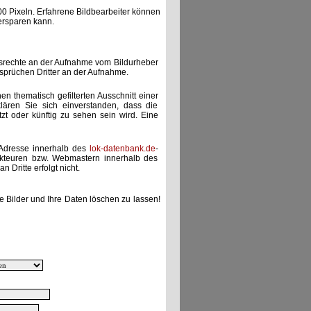
00 Pixeln. Erfahrene Bildbearbeiter können
ersparen kann.
gsrechte an der Aufnahme vom Bildurheber
nsprüchen Dritter an der Aufnahme.
nen thematisch gefilterten Ausschnitt einer
lären Sie sich einverstanden, dass die
etzt oder künftig zu sehen sein wird. Eine
-Adresse innerhalb des
lok-datenbank.de
-
akteuren bzw. Webmastern innerhalb des
 Dritte erfolgt nicht.
e Bilder und Ihre Daten löschen zu lassen!