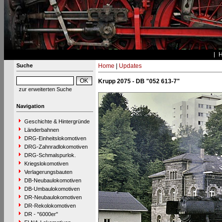
Suche
Home
|
Updates
Krupp 2075 - DB "052 613-7"
zur erweiterten Suche
Navigation
Geschichte & Hintergründe
Länderbahnen
DRG-Einheitslokomotiven
DRG-Zahnradlokomotiven
DRG-Schmalspurlok.
Kriegslokomotiven
Verlagerungsbauten
DB-Neubaulokomotiven
DB-Umbaulokomotiven
DR-Neubaulokomotiven
DR-Rekolokomotiven
DR - "6000er"