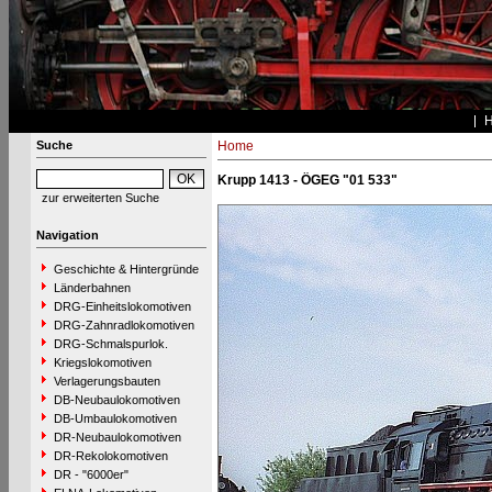
Suche
Home
Krupp 1413 - ÖGEG "01 533"
zur erweiterten Suche
Navigation
Geschichte & Hintergründe
Länderbahnen
DRG-Einheitslokomotiven
DRG-Zahnradlokomotiven
DRG-Schmalspurlok.
Kriegslokomotiven
Verlagerungsbauten
DB-Neubaulokomotiven
DB-Umbaulokomotiven
DR-Neubaulokomotiven
DR-Rekolokomotiven
DR - "6000er"