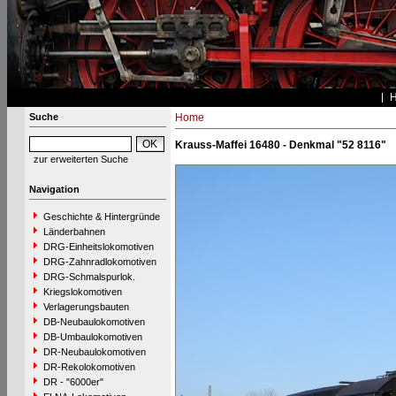
Suche
Home
Krauss-Maffei 16480 - Denkmal "52 8116"
zur erweiterten Suche
Navigation
Geschichte & Hintergründe
Länderbahnen
DRG-Einheitslokomotiven
DRG-Zahnradlokomotiven
DRG-Schmalspurlok.
Kriegslokomotiven
Verlagerungsbauten
DB-Neubaulokomotiven
DB-Umbaulokomotiven
DR-Neubaulokomotiven
DR-Rekolokomotiven
DR - "6000er"