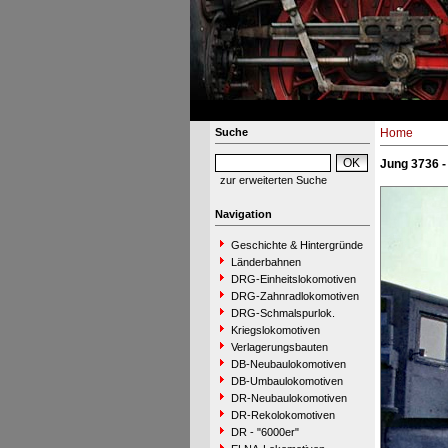
Suche
Home
Jung 3736 -
zur erweiterten Suche
Navigation
Geschichte & Hintergründe
Länderbahnen
DRG-Einheitslokomotiven
DRG-Zahnradlokomotiven
DRG-Schmalspurlok.
Kriegslokomotiven
Verlagerungsbauten
DB-Neubaulokomotiven
DB-Umbaulokomotiven
DR-Neubaulokomotiven
DR-Rekolokomotiven
DR - "6000er"