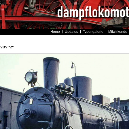
Home
Updates
Typengalerie
Mitwirkende
 VBV "2"