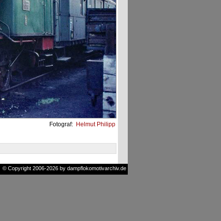
Fotograf:
Helmut Philipp
© Copyright 2006-2026 by dampflokomotivarchiv.de