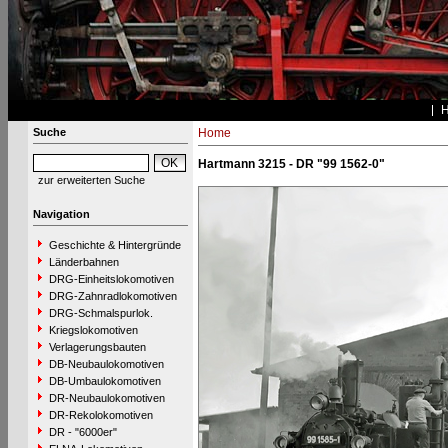
Suche
Home
Hartmann 3215 - DR "99 1562-0"
zur erweiterten Suche
Navigation
Geschichte & Hintergründe
Länderbahnen
DRG-Einheitslokomotiven
DRG-Zahnradlokomotiven
DRG-Schmalspurlok.
Kriegslokomotiven
Verlagerungsbauten
DB-Neubaulokomotiven
DB-Umbaulokomotiven
DR-Neubaulokomotiven
DR-Rekolokomotiven
DR - "6000er"