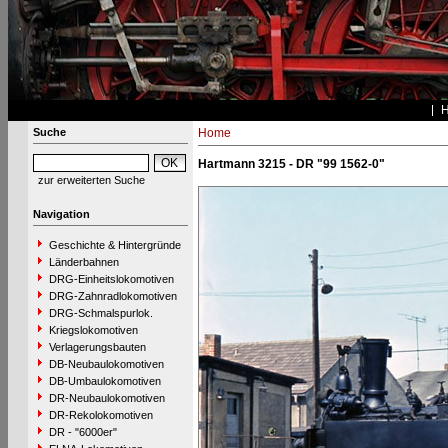
Suche
Home
Hartmann 3215 - DR "99 1562-0"
zur erweiterten Suche
Navigation
Geschichte & Hintergründe
Länderbahnen
DRG-Einheitslokomotiven
DRG-Zahnradlokomotiven
DRG-Schmalspurlok.
Kriegslokomotiven
Verlagerungsbauten
DB-Neubaulokomotiven
DB-Umbaulokomotiven
DR-Neubaulokomotiven
DR-Rekolokomotiven
DR - "6000er"