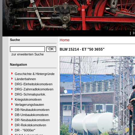
Suche
Home
BLW 15214 - ET "50 3655"
zur erweiterten Suche
Navigation
Geschichte & Hintergründe
Länderbahnen
DRG-Einheitslokomotiven
DRG-Zahnradlokomotiven
DRG-Schmalspurlok.
Kriegslokomotiven
Verlagerungsbauten
DB-Neubaulokomotiven
DB-Umbaulokomotiven
DR-Neubaulokomotiven
DR-Rekolokomotiven
DR - "6000er"