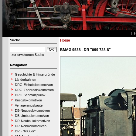
Suche
Home
BMAG 9538 - DR "099 728-8"
zur erweiterten Suche
Navigation
Geschichte & Hintergründe
Länderbahnen
DRG-Einheitslokomotiven
DRG-Zahnradlokomotiven
DRG-Schmalspurlok.
Kriegslokomotiven
Verlagerungsbauten
DB-Neubaulokomotiven
DB-Umbaulokomotiven
DR-Neubaulokomotiven
DR-Rekolokomotiven
DR - "6000er"