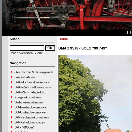
Suche
Home
BMAG 9538 - SOEG "99 749"
zur erweiterten Suche
Navigation
Geschichte & Hintergründe
Länderbahnen
DRG-Einheitslokomotiven
DRG-Zahnradlokomotiven
DRG-Schmalspurlok.
Kriegslokomotiven
Verlagerungsbauten
DB-Neubaulokomotiven
DB-Umbaulokomotiven
DR-Neubaulokomotiven
DR-Rekolokomotiven
DR - "6000er"