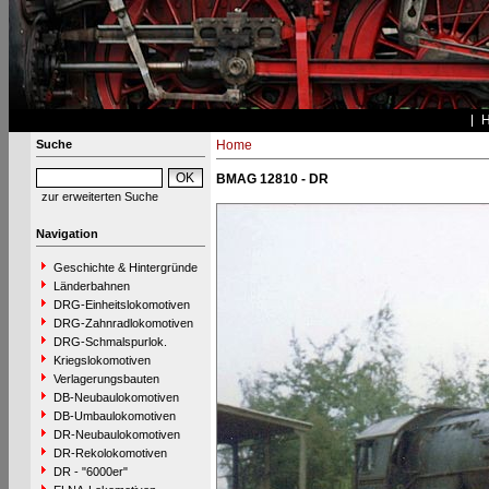
Suche
Home
BMAG 12810 - DR
zur erweiterten Suche
Navigation
Geschichte & Hintergründe
Länderbahnen
DRG-Einheitslokomotiven
DRG-Zahnradlokomotiven
DRG-Schmalspurlok.
Kriegslokomotiven
Verlagerungsbauten
DB-Neubaulokomotiven
DB-Umbaulokomotiven
DR-Neubaulokomotiven
DR-Rekolokomotiven
DR - "6000er"