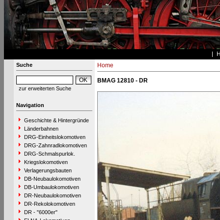
Suche
Home
BMAG 12810 - DR
zur erweiterten Suche
Navigation
Geschichte & Hintergründe
Länderbahnen
DRG-Einheitslokomotiven
DRG-Zahnradlokomotiven
DRG-Schmalspurlok.
Kriegslokomotiven
Verlagerungsbauten
DB-Neubaulokomotiven
DB-Umbaulokomotiven
DR-Neubaulokomotiven
DR-Rekolokomotiven
DR - "6000er"