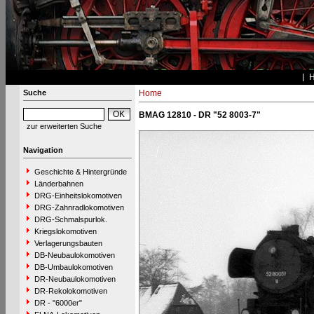
Suche
Home
BMAG 12810 - DR "52 8003-7"
zur erweiterten Suche
Navigation
Geschichte & Hintergründe
Länderbahnen
DRG-Einheitslokomotiven
DRG-Zahnradlokomotiven
DRG-Schmalspurlok.
Kriegslokomotiven
Verlagerungsbauten
DB-Neubaulokomotiven
DB-Umbaulokomotiven
DR-Neubaulokomotiven
DR-Rekolokomotiven
DR - "6000er"