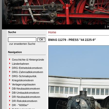
Suche
Home
BMAG 11279 - PRESS "44 2225-9"
zur erweiterten Suche
Navigation
Geschichte & Hintergründe
Länderbahnen
DRG-Einheitslokomotiven
DRG-Zahnradlokomotiven
DRG-Schmalspurlok.
Kriegslokomotiven
Verlagerungsbauten
DB-Neubaulokomotiven
DB-Umbaulokomotiven
DR-Neubaulokomotiven
DR-Rekolokomotiven
DR - "6000er"