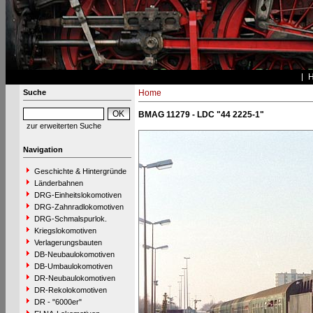
Suche
Home
BMAG 11279 - LDC "44 2225-1"
zur erweiterten Suche
Navigation
Geschichte & Hintergründe
Länderbahnen
DRG-Einheitslokomotiven
DRG-Zahnradlokomotiven
DRG-Schmalspurlok.
Kriegslokomotiven
Verlagerungsbauten
DB-Neubaulokomotiven
DB-Umbaulokomotiven
DR-Neubaulokomotiven
DR-Rekolokomotiven
DR - "6000er"