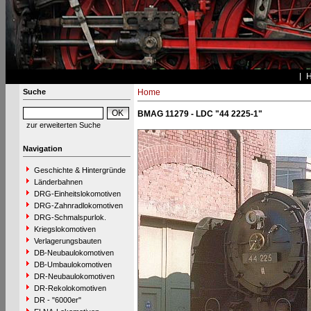
Suche
Home
BMAG 11279 - LDC "44 2225-1"
zur erweiterten Suche
Navigation
Geschichte & Hintergründe
Länderbahnen
DRG-Einheitslokomotiven
DRG-Zahnradlokomotiven
DRG-Schmalspurlok.
Kriegslokomotiven
Verlagerungsbauten
DB-Neubaulokomotiven
DB-Umbaulokomotiven
DR-Neubaulokomotiven
DR-Rekolokomotiven
DR - "6000er"